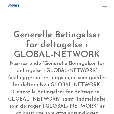
Skip
¨
Menu
to
Close
main
Menu
content
Generelle Betingelser
for deltagelse i
GLOBAL-NETWORK
Nærværende ”Generelle Betingelser for
deltagelse i GLOBAL-NETWORK”
fastlægger de retningslinjer, som gælder
for deltagelse i GLOBAL-NETWORK.
”Generelle Betingelser for deltagelse i
GLOBAL- NETWORK” samt ”Indmeldelse
som deltager i GLOBAL- NETWORK” er
at betragte som aftalegrundlaget