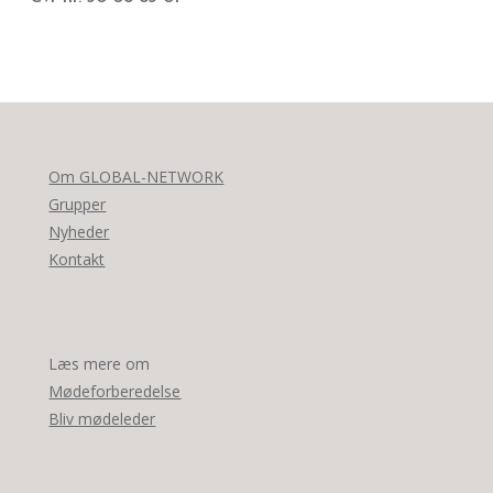
Om GLOBAL-NETWORK
Grupper
Nyheder
Kontakt
Læs mere om
Mødeforberedelse
Bliv mødeleder