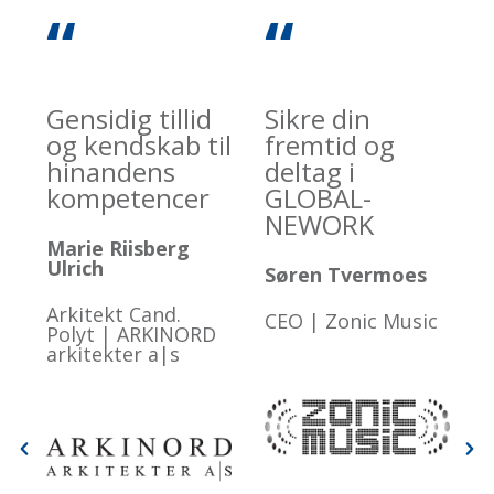
“
“
Gensidig tillid
Sikre din
og kendskab til
fremtid og
hinandens
deltag i
kompetencer
GLOBAL-
NEWORK
B
Marie Riisberg
Ulrich
Søren Tvermoes
S
Arkitekt Cand.
CEO | Zonic Music
Polyt | ARKINORD
arkitekter a|s