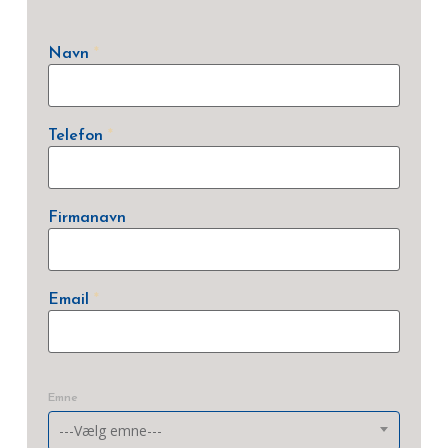
Navn
*
Telefon
*
Firmanavn
Email
*
i
n
Emne
f
o
---Vælg emne---
r