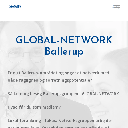
Skip
¨
Menu
to
Close
main
Menu
content
GLOBAL-NETWORK
Ballerup
Er du i Ballerup-området og søger et netværk med
både faglighed og forretningspotentiale?
Så kom og besøg Ballerup-gruppen i GLOBAL-NETWORK.
Hvad får du som medlem?
Lokal forankring i fokus:
Netværksgruppen arbejder
aktivt med lokal forankring som en naturlig del af