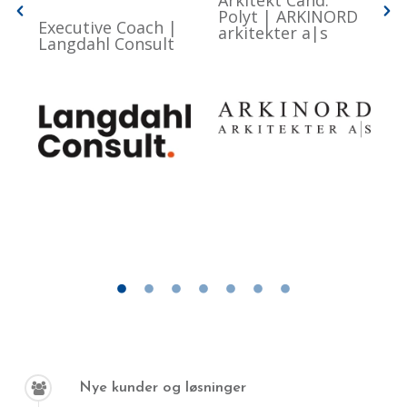
Arkitekt Cand.
C
Polyt | ARKINORD
Executive Coach |
arkitekter a|s
Langdahl Consult
Nye kunder og løsninger