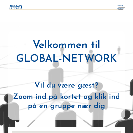
Skip
¨
Menu
to
Close
main
Menu
content
Velkommen til
GLOBAL-NETWORK
Vil du være gæst?
Zoom ind på kortet og klik ind
på en gruppe nær dig