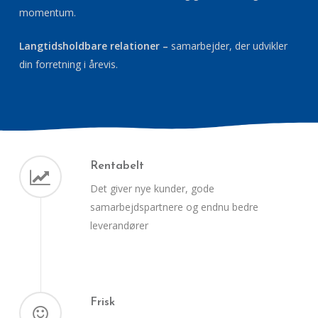
momentum.
Langtidsholdbare relationer –
samarbejder, der udvikler
din forretning i årevis.
Rentabelt
Det giver nye kunder, gode
samarbejdspartnere og endnu bedre
leverandører
Frisk